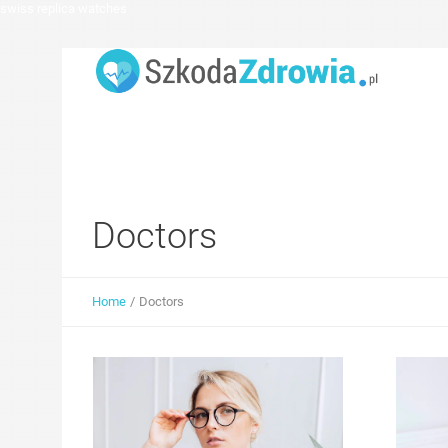
swiss replica watches
Doctors
Home
/
Doctors