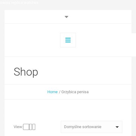
swiss replica watches
Shop
Home
/
Grzybica penisa
View: