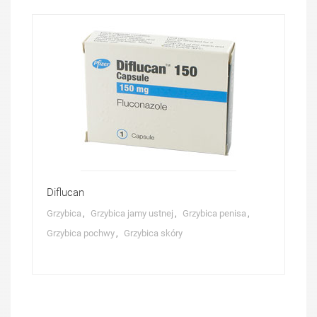
Diflucan
Kup produkt
Details
Grzybica
,
Grzybica jamy ustnej
,
Grzybica penisa
,
Grzybica pochwy
,
Grzybica skóry