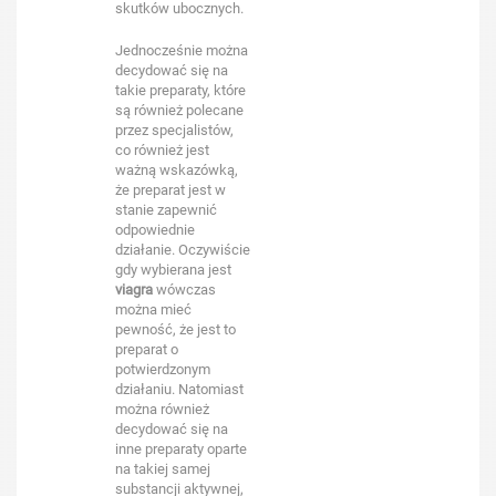
skutków ubocznych.
Jednocześnie można
decydować się na
takie preparaty, które
są również polecane
przez specjalistów,
co również jest
ważną wskazówką,
że preparat jest w
stanie zapewnić
odpowiednie
działanie. Oczywiście
gdy wybierana jest
viagra
wówczas
można mieć
pewność, że jest to
preparat o
potwierdzonym
działaniu. Natomiast
można również
decydować się na
inne preparaty oparte
na takiej samej
substancji aktywnej,