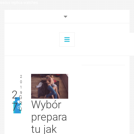
swiss replica watches
2
0
1
2
9
G
Wybór
R
7
0
U
prepara
tu jak