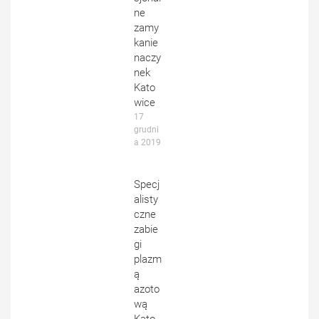
ne
zamy
kanie
naczy
nek
Kato
wice
17 
grudni
a 2019
Specj
alisty
czne
zabie
gi
plazm
ą
azoto
wą
Kato