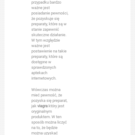
przypadku bardzo
ważne jest
posiadanie pewności,
że pozyskuje się
preparaty, które są w
stanie zapewnić
skuteczne działanie.
W tym względzie
ważne jest
postawienie na takie
preparaty, które są
dostępne w
sprawdzonych
aptekach
internetowych.
Wówczas można
mieć pewność, że
pozyska się preparat,
jak
viagra
który jest
oryginalnym
produktem. W ten
sposób można liczyć
na to, że będzie
można uzyskać