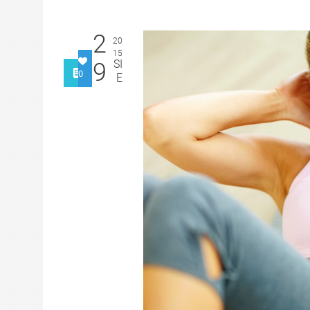
2
20
15
SI
9
0
E