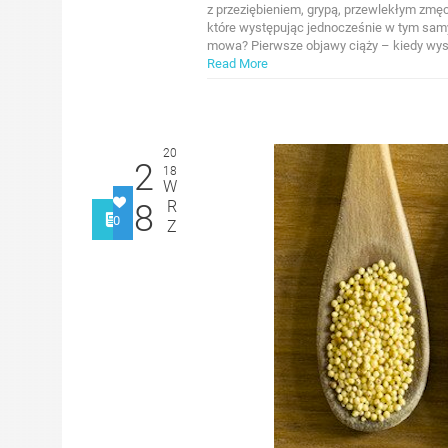
z przeziębieniem, grypą, przewlekłym z
które występując jednocześnie w tym sam
mowa? Pierwsze objawy ciąży – kiedy wyst
Read More
20
2
18
W
R
8
0
Z