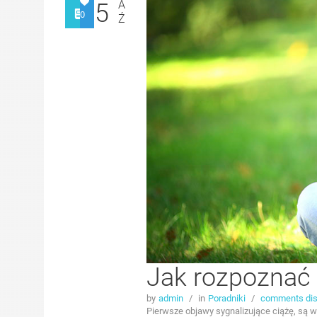
A
5
0
Ź
Jak rozpoznać 
by
admin
/
in
Poradniki
/
comments dis
Pierwsze objawy sygnalizujące ciążę, są 