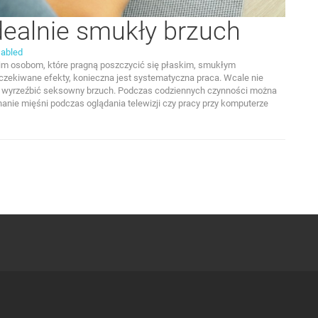
dealnie smukły brzuch
abled
m osobom, które pragną poszczycić się płaskim, smukłym
oczekiwane efekty, konieczna jest systematyczna praca. Wcale nie
by wyrzeźbić seksowny brzuch. Podczas codziennych czynności można
nanie mięśni podczas oglądania telewizji czy pracy przy komputerze