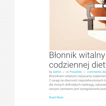
Błonnik witaln
codziennej diet
by
admin
/
in
Poradniki
/
comments dis
Błonnikiem witalnym nazywamy suplement d
Z uwagi na obecność nieprzetworzonych łu
dla chorych dotkniętych nadwagą, zaburze
naszym zamiarem jest wyregulowanie pozi
…
Read More