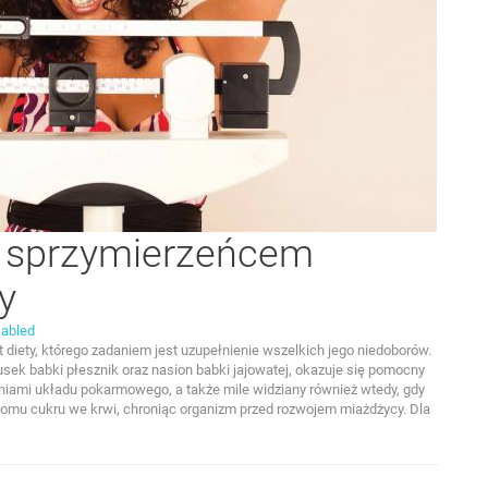
y sprzymierzeńcem
y
abled
iety, którego zadaniem jest uzupełnienie wszelkich jego niedoborów.
sek babki płesznik oraz nasion babki jajowatej, okazuje się pomocny
niami układu pokarmowego, a także mile widziany również wtedy, gdy
omu cukru we krwi, chroniąc organizm przed rozwojem miażdżycy. Dla