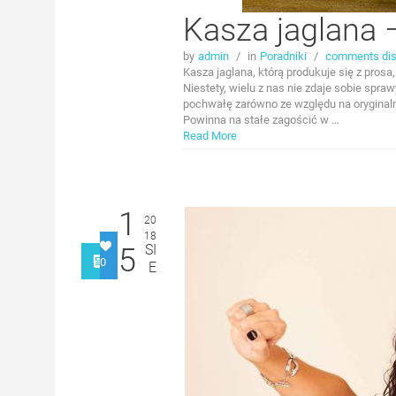
Kasza jaglana 
by
admin
/
in
Poradniki
/
comments dis
Kasza jaglana, którą produkuje się z prosa
Niestety, wielu z nas nie zdaje sobie spra
pochwałę zarówno ze względu na oryginaln
Powinna na stałe zagościć w …
Read More
1
20
18
SI
5
0
E