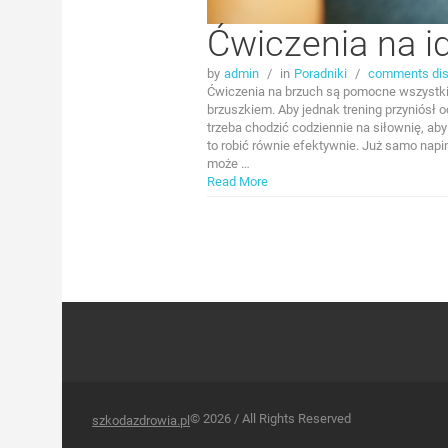
Ćwiczenia na i
by
admin
/
in
Poradniki
/
comments dis
Ćwiczenia na brzuch są pomocne wszystki
brzuszkiem. Aby jednak trening przyniósł 
trzeba chodzić codziennie na siłownię, a
to robić równie efektywnie. Już samo napi
może …
Read More
© 2026 / All Rights Reserved
szkodazdrowia.pl