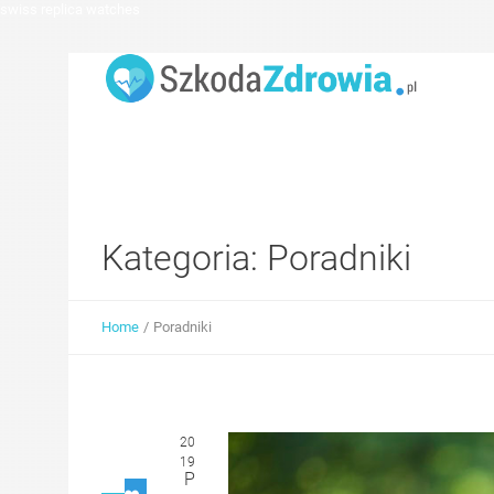
swiss replica watches
Kategoria:
Poradniki
Home
/
Poradniki
20
19
P