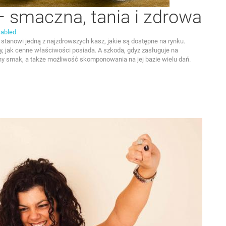
– smaczna, tania i zdrowa
abled
, stanowi jedną z najzdrowszych kasz, jakie są dostępne na rynku.
wy, jak cenne właściwości posiada. A szkoda, gdyż zasługuje na
y smak, a także możliwość skomponowania na jej bazie wielu dań.