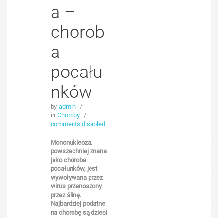
a –
chorob
a
pocału
nków
by
admin
/
in
Choroby
/
comments disabled
Mononukleoza,
powszechniej znana
jako choroba
pocałunków, jest
wywoływana przez
wirus przenoszony
przez ślinę.
Najbardziej podatne
na chorobę są dzieci