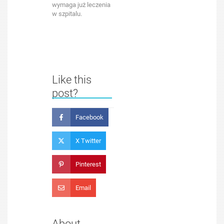
wymaga już leczenia
w szpitalu.
Like this
post?
Facebook
X Twitter
Pinterest
Email
About