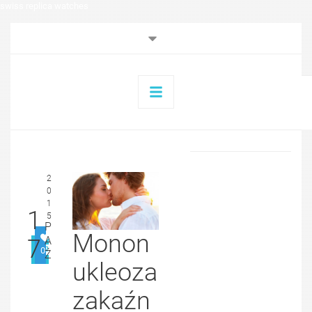
swiss replica watches
2
0
1
1
5
P
Monon
A
7
0
Ź
ukleoza
zakaźn