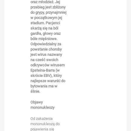
oraz młodzież. Jej
przebieg jest zbliżony
do grypy, przynajmniej
w początkowym jej
stadium. Pacjenci
skarżą się na ból
gardła, głowy oraz
bóle mięśniowe.
Odpowiedzialny za
powstanie choroby
jest wirus nazwany
na cześć swoich
odkrywców wirusem
Epsteina-Barra (w
skrócie EBV), który
najlepsze warunki do
bytowania ma w
ślinie.
Objawy
mononukleozy
Od zakażenia
mononukleozą do
pojawienia się