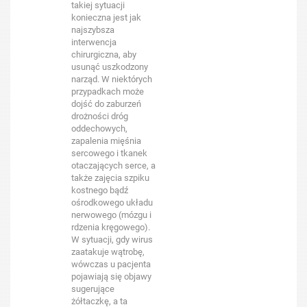
takiej sytuacji
konieczna jest jak
najszybsza
interwencja
chirurgiczna, aby
usunąć uszkodzony
narząd. W niektórych
przypadkach może
dojść do zaburzeń
drożności dróg
oddechowych,
zapalenia mięśnia
sercowego i tkanek
otaczających serce, a
także zajęcia szpiku
kostnego bądź
ośrodkowego układu
nerwowego (mózgu i
rdzenia kręgowego).
W sytuacji, gdy wirus
zaatakuje wątrobę,
wówczas u pacjenta
pojawiają się objawy
sugerujące
żółtaczkę, a ta