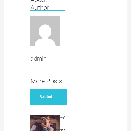
Author
admin
More Posts
Related
Wybó
r
prepa