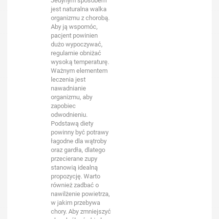
Jedynym sposobem
jest naturalna walka
organizmu z chorobą.
Aby ją wspomóc,
pacjent powinien
dużo wypoczywać,
regularnie obniżać
wysoką temperaturę.
Ważnym elementem
leczenia jest
nawadnianie
organizmu, aby
zapobiec
odwodnieniu.
Podstawą diety
powinny być potrawy
łagodne dla wątroby
oraz gardła, dlatego
przecierane zupy
stanowią idealną
propozycję. Warto
również zadbać o
nawilżenie powietrza,
w jakim przebywa
chory. Aby zmniejszyć