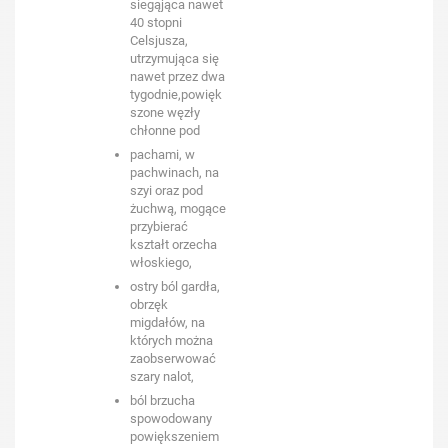
siegąjąca nawet
40 stopni
Celsjusza,
utrzymująca się
nawet przez dwa
tygodnie,powięk
szone węzły
chłonne pod
pachami, w
pachwinach, na
szyi oraz pod
żuchwą, mogące
przybierać
kształt orzecha
włoskiego,
ostry ból gardła,
obrzęk
migdałów, na
których można
zaobserwować
szary nalot,
ból brzucha
spowodowany
powiększeniem