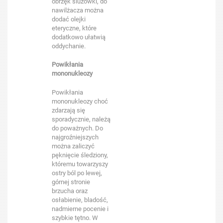
obrzęk śluzówki, do
nawilżacza można
dodać olejki
eteryczne, które
dodatkowo ułatwią
oddychanie.
Powikłania
mononukleozy
Powikłania
mononukleozy choć
zdarzają się
sporadycznie, należą
do poważnych. Do
najgroźniejszych
można zaliczyć
pęknięcie śledziony,
któremu towarzyszy
ostry ból po lewej,
górnej stronie
brzucha oraz
osłabienie, bladość,
nadmierne pocenie i
szybkie tętno. W