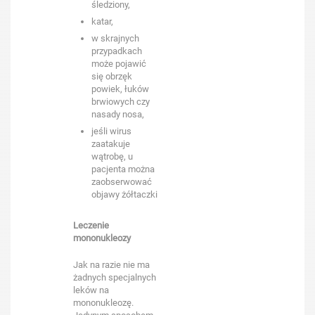
śledziony,
katar,
w skrajnych
przypadkach
może pojawić
się obrzęk
powiek, łuków
brwiowych czy
nasady nosa,
jeśli wirus
zaatakuje
wątrobę, u
pacjenta można
zaobserwować
objawy żółtaczki
Leczenie
mononukleozy
Jak na razie nie ma
żadnych specjalnych
leków na
mononukleozę.