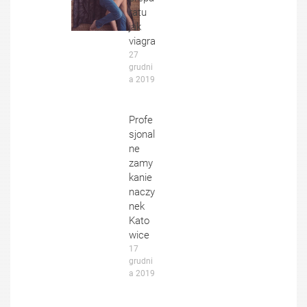
ratu
jak
viagra
27 
grudni
a 2019
Profe
sjonal
ne
zamy
kanie
naczy
nek
Kato
wice
17 
grudni
a 2019