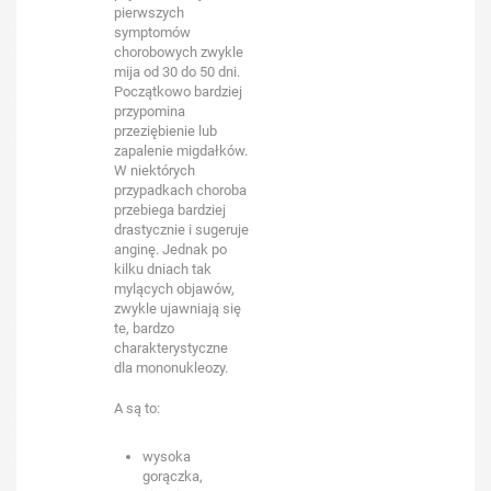
pierwszych
symptomów
chorobowych zwykle
mija od 30 do 50 dni.
Początkowo bardziej
przypomina
przeziębienie lub
zapalenie migdałków.
W niektórych
przypadkach choroba
przebiega bardziej
drastycznie i sugeruje
anginę. Jednak po
kilku dniach tak
mylących objawów,
zwykle ujawniają się
te, bardzo
charakterystyczne
dla mononukleozy.
A są to:
wysoka
gorączka,