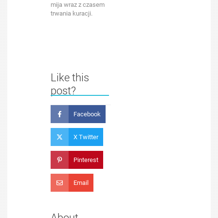
mija wraz z czasem
trwania kuracji.
Like this
post?
Facebook
X Twitter
Pinterest
Email
About