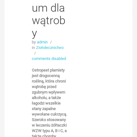
um dla
wątrob
y
by
admin
/
in
Ziołolecznictwo
/
comments disabled
Ostropest plamisty
jest drogocenną
rośliną, która chroni
wątrobę przed
zgubnym wpływem
alkoholu, a także
łagodzi wszelkie
stany zapalne
wywołane cukrzycą.
Szeroko stosowany
w leczeniu żółtaczki
WZW typu A, B i C, a
także choroby