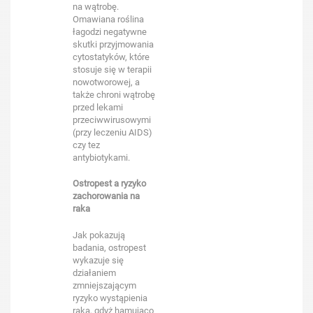
na wątrobę.
Omawiana roślina
łagodzi negatywne
skutki przyjmowania
cytostatyków, które
stosuje się w terapii
nowotworowej, a
także chroni wątrobę
przed lekami
przeciwwirusowymi
(przy leczeniu AIDS)
czy tez
antybiotykami.
Ostropest a ryzyko
zachorowania na
raka
Jak pokazują
badania, ostropest
wykazuje się
działaniem
zmniejszającym
ryzyko wystąpienia
raka, gdyż hamująco