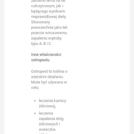
zarówno temu na tle
cukrzycowym, jak i
będącego wynikiem
nieprawidłowej diety.
Stosowany
powszechnie jako lek
przeciw wirusowemu
zapaleniu wątroby
typu A, B i C.
Inne właściwości
ostropestu
Ostropest to roślina o
szerokim działaniu.
Może być używana w
celu:
leczenia kamicy
żółciowej,
leczenia
zapalenia dróg
żółciowych i
woreczka