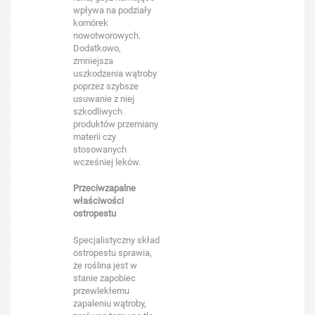
wpływa na podziały
komórek
nowotworowych.
Dodatkowo,
zmniejsza
uszkodzenia wątroby
poprzez szybsze
usuwanie z niej
szkodliwych
produktów przemiany
materii czy
stosowanych
wcześniej leków.
Przeciwzapalne
właściwości
ostropestu
Specjalistyczny skład
ostropestu sprawia,
że roślina jest w
stanie zapobiec
przewlekłemu
zapaleniu wątroby,