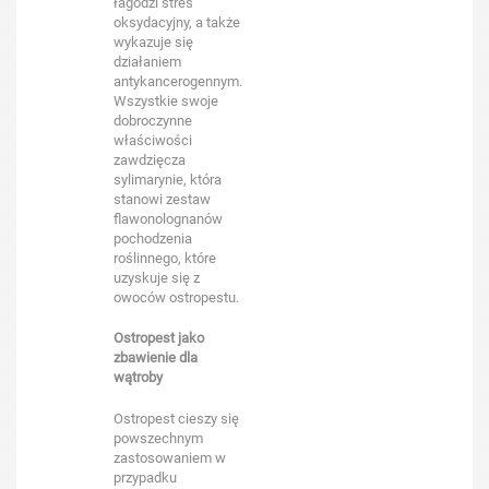
łagodzi stres
oksydacyjny, a także
wykazuje się
działaniem
antykancerogennym.
Wszystkie swoje
dobroczynne
właściwości
zawdzięcza
sylimarynie, która
stanowi zestaw
flawonolognanów
pochodzenia
roślinnego, które
uzyskuje się z
owoców ostropestu.
Ostropest jako
zbawienie dla
wątroby
Ostropest cieszy się
powszechnym
zastosowaniem w
przypadku