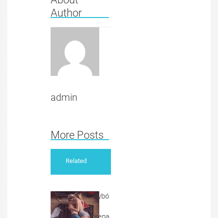
Author
admin
More Posts
Related
Wybó
r
prepa