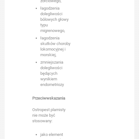
żółciowego,
łagodzenia
dolegliwości
bólowych głowy
typu
migrenowego,
łagodzenia
skutków choroby
lokomocyjnej i
morskiej,
zmniejszania
dolegliwości
będących
wynikiem
endometriozy
Przeciwwskazania
Ostropest plamisty
nie może być
stosowany:
jako element