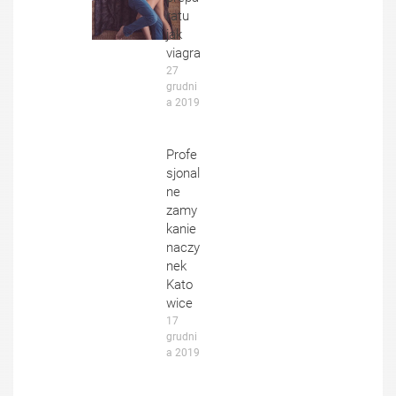
ratu
jak
viagra
27 
grudni
a 2019
Profe
sjonal
ne
zamy
kanie
naczy
nek
Kato
wice
17 
grudni
a 2019