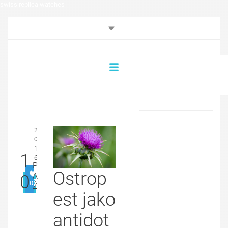
swiss replica watches
2
0
1
1
6
P
Ostrop
A
0
0
Ź
est jako
antidot