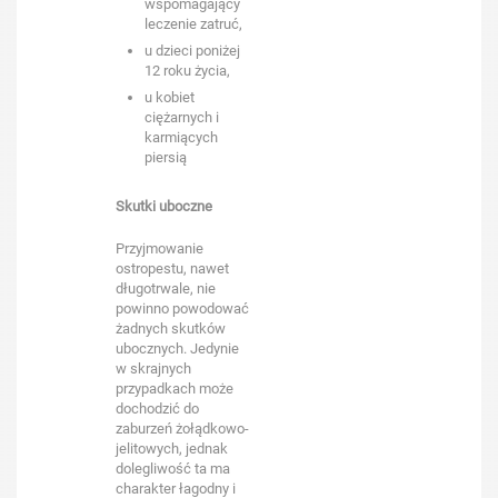
wspomagający
leczenie zatruć,
u dzieci poniżej
12 roku życia,
u kobiet
ciężarnych i
karmiących
piersią
Skutki uboczne
Przyjmowanie
ostropestu, nawet
długotrwale, nie
powinno powodować
żadnych skutków
ubocznych. Jedynie
w skrajnych
przypadkach może
dochodzić do
zaburzeń żołądkowo-
jelitowych, jednak
dolegliwość ta ma
charakter łagodny i