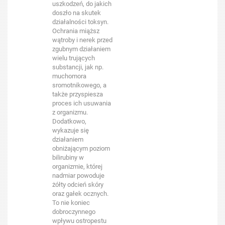
uszkodzeń, do jakich
doszło na skutek
działalności toksyn.
Ochrania miąższ
wątroby i nerek przed
zgubnym działaniem
wielu trujących
substancji, jak np.
muchomora
sromotnikowego, a
także przyspiesza
proces ich usuwania
z organizmu.
Dodatkowo,
wykazuje się
działaniem
obniżającym poziom
bilirubiny w
organizmie, której
nadmiar powoduje
żółty odcień skóry
oraz gałek ocznych.
To nie koniec
dobroczynnego
wpływu ostropestu