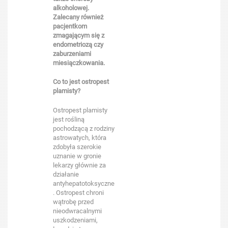
alkoholowej.
Zalecany również
pacjentkom
zmagającym się z
endometriozą czy
zaburzeniami
miesiączkowania.
Co to jest ostropest
plamisty?
Ostropest plamisty
jest rośliną
pochodzącą z rodziny
astrowatych, która
zdobyła szerokie
uznanie w gronie
lekarzy głównie za
działanie
antyhepatotoksyczne
. Ostropest chroni
wątrobę przed
nieodwracalnymi
uszkodzeniami,