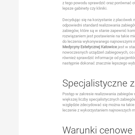
z tego powodu sprawdzić oraz porównać o
lepsze gabinety czy kliniki.
Decydując się na korzystanie z placówek 
odpowiedni standard realizowania zabieg
zabiegów, które są w stanie zapewnić ko
rozwiązaniem jest postawienie na takie m
do leczenia wykonywanego najnowszymi 
Medycyny Estetycznej Katowice
jest w st
nowoczesnych urządzeń zabiegowych, co r
również sprawdzić informacje od pacjent
następnie dokonać znacznie lepszego wyb
Specjalistyczne z
Postęp w zakresie realizowania zabiegów 
większej liczby specjalistycznych zabieg
względzie zdecydować się można na takie 
leczenie z wykorzystaniem najnowszych 
Warunki cenowe