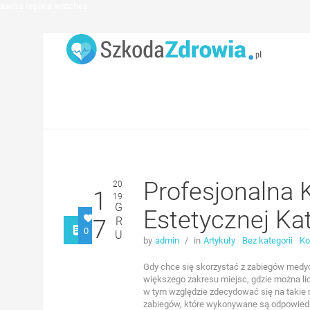
swiss replica watches
Profesjonalna 
20
1
19
G
Estetycznej Ka
R
7
0
U
by
admin
/
in
Artykuły
Bez kategorii
Ko
Gdy chce się skorzystać z zabiegów medyc
większego zakresu miejsc, gdzie można li
w tym względzie zdecydować się na takie 
zabiegów, które wykonywane są odpowied