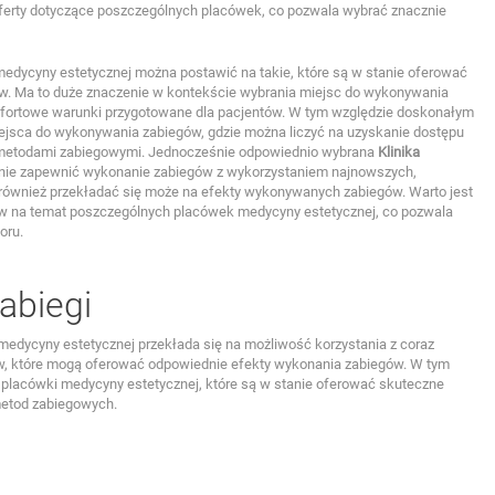
ferty dotyczące poszczególnych placówek, co pozwala wybrać znacznie
medycyny estetycznej można postawić na takie, które są w stanie oferować
ów. Ma to duże znaczenie w kontekście wybrania miejsc do wykonywania
mfortowe warunki przygotowane dla pacjentów. W tym względzie doskonałym
iejsca do wykonywania zabiegów, gdzie można liczyć na uzyskanie dostępu
metodami zabiegowymi. Jednocześnie odpowiednio wybrana
Klinika
anie zapewnić wykonanie zabiegów z wykorzystaniem najnowszych,
ównież przekładać się może na efekty wykonywanych zabiegów. Warto jest
ów na temat poszczególnych placówek medycyny estetycznej, co pozwala
oru.
abiegi
medycyny estetycznej przekłada się na możliwość korzystania z coraz
ów, które mogą oferować odpowiednie efekty wykonania zabiegów. W tym
placówki medycyny estetycznej, które są w stanie oferować skuteczne
metod zabiegowych.