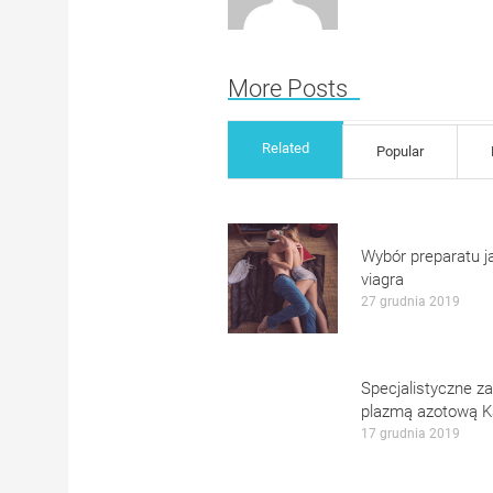
More Posts
Related
Popular
Wybór preparatu j
viagra
27 grudnia 2019
Specjalistyczne za
plazmą azotową K
17 grudnia 2019