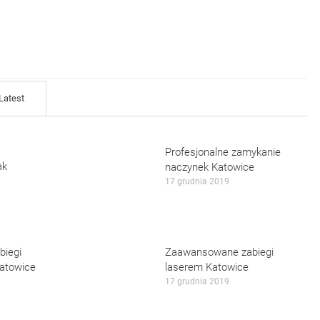
Latest
Profesjonalne zamykanie
ak
naczynek Katowice
17 grudnia 2019
biegi
Zaawansowane zabiegi
atowice
laserem Katowice
17 grudnia 2019